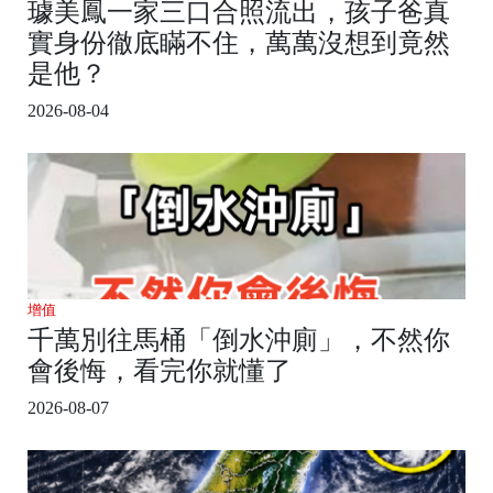
璩美鳳一家三口合照流出，孩子爸真
實身份徹底瞞不住，萬萬沒想到竟然
是他？
2026-08-04
增值
千萬別往馬桶「倒水沖廁」，不然你
會後悔，看完你就懂了
2026-08-07