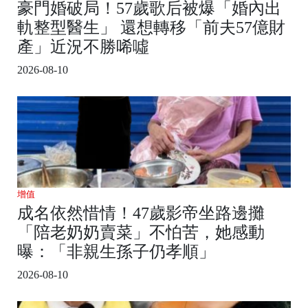
豪門婚破局！57歲歌后被爆「婚內出
軌整型醫生」 還想轉移「前夫57億財
產」近況不勝唏噓
2026-08-10
增值
成名依然惜情！47歲影帝坐路邊攤
「陪老奶奶賣菜」不怕苦，她感動
曝：「非親生孫子仍孝順」
2026-08-10