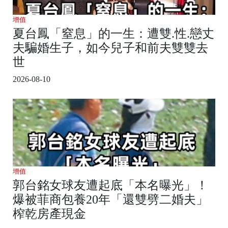
增值
夏台鳳「窒息」的一生：遭雙.性.戀丈
夫騙婚生子，如今兒子和前夫雙雙去
世
2026-08-10
增值
郭台銘女球友遭起底「本名曝光」！
爆被菲商包養20年「還雙劈二婚夫」
榨乾房產現金