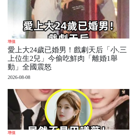
增值
愛上大24歲已婚男！戲劇天后「小.三
上位生2兒」今偷吃鮮肉「離婚1舉
動」全國震怒
2026-08-08
增值