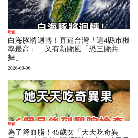
增值
白海豚將迴轉！直逼台灣「這4縣市機
率最高」 又有新颱風「恐三颱共
舞」
2026-08-06
增值
為了降血脂！45歲女「天天吃奇異