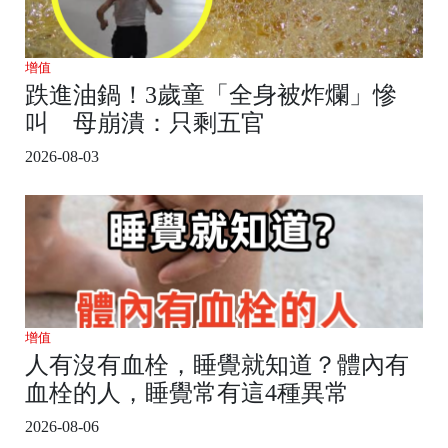
增值
跌進油鍋！3歲童「全身被炸爛」慘
叫 母崩潰：只剩五官
2026-08-03
增值
人有沒有血栓，睡覺就知道？體內有
血栓的人，睡覺常有這4種異常
2026-08-06