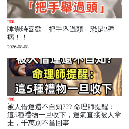
增值
睡覺時喜歡「把手舉過頭」恐是2種
病！！
2026-08-08
增值
被人借運還不自知??? 命理師提醒：
這5種禮物一旦收下，運氣直接被人拿
走，千萬別不當回事