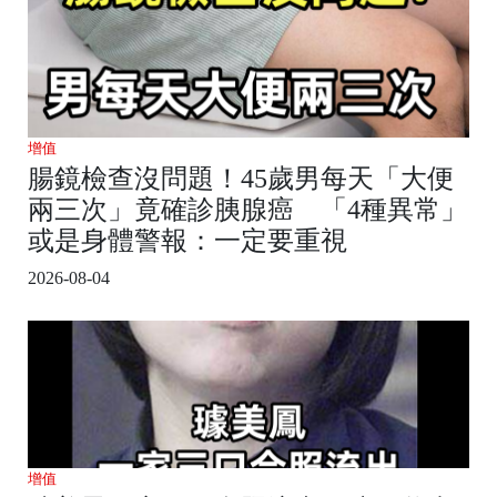
增值
腸鏡檢查沒問題！45歲男每天「大便
兩三次」竟確診胰腺癌 「4種異常」
或是身體警報：一定要重視
2026-08-04
增值