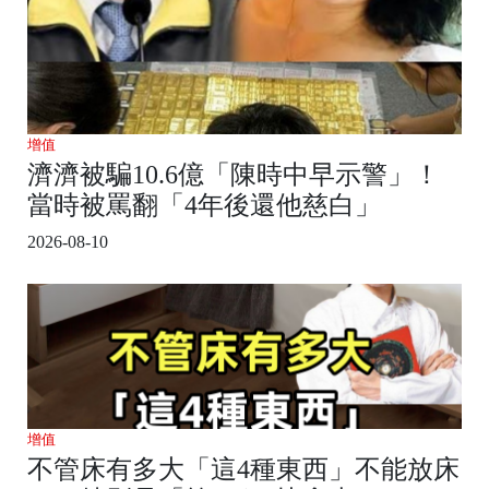
增值
濟濟被騙10.6億「陳時中早示警」！
當時被罵翻「4年後還他慈白」
2026-08-10
增值
不管床有多大「這4種東西」不能放床