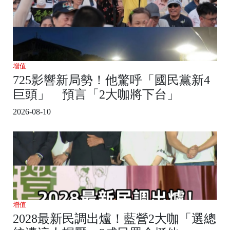
增值
725影響新局勢！他驚呼「國民黨新4
巨頭」 預言「2大咖將下台」
2026-08-10
增值
2028最新民調出爐！藍營2大咖「選總