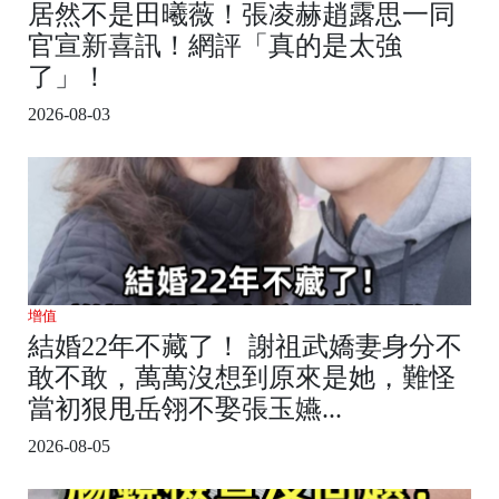
居然不是田曦薇！張凌赫趙露思一同
官宣新喜訊！網評「真的是太強
了」！
2026-08-03
增值
結婚22年不藏了！ 謝祖武嬌妻身分不
敢不敢，萬萬沒想到原來是她，難怪
當初狠甩岳翎不娶張玉嬿...
2026-08-05