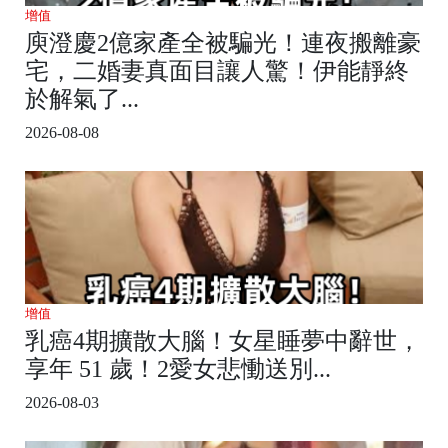
增值
庾澄慶2億家產全被騙光！連夜搬離豪
宅，二婚妻真面目讓人驚！伊能靜終
於解氣了...
2026-08-08
增值
乳癌4期擴散大腦！女星睡夢中辭世，
享年 51 歲！2愛女悲慟送別...
2026-08-03