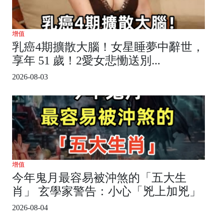
增值
乳癌4期擴散大腦！女星睡夢中辭世，
享年 51 歲！2愛女悲慟送別...
2026-08-03
增值
今年鬼月最容易被沖煞的「五大生
肖」 玄學家警告：小心「兇上加兇」
2026-08-04