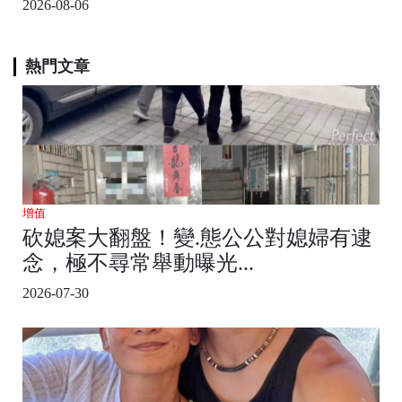
2026-08-06
熱門文章
增值
砍媳案大翻盤！變.態公公對媳婦有逮
念，極不尋常舉動曝光...
2026-07-30