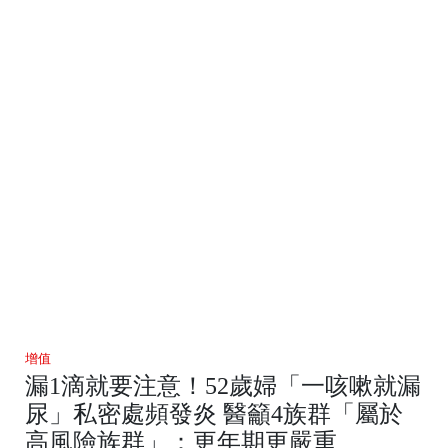
增值
漏1滴就要注意！52歲婦「一咳嗽就漏
尿」私密處頻發炎 醫籲4族群「屬於
高風險族群」：更年期更嚴重