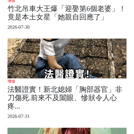
增值
竹北吊車大王爆「迎娶第6個老婆」！
竟是本土女星「她親自回應了」
2026-07-30
增值
法醫證實！新北媳婦「胸部器官」非
刀傷死.前來不及闔眼、慘狀令人心
疼...
2026-07-31