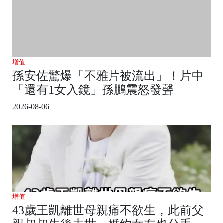
增值
孫安佐驚爆「不雅片被流出」！片中
「還有1女入鏡」孫鵬震怒發聲
2026-08-06
增值
43歲王凱離世母親痛不欲生，此前父