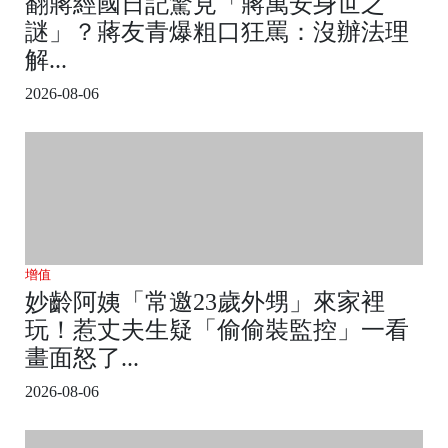
翻蔣經國日記驚見「蔣萬安身世之
謎」？蔣友青爆粗口狂罵：沒辦法理
解...
2026-08-06
增值
妙齡阿姨「常邀23歲外甥」來家裡
玩！惹丈夫生疑「偷偷裝監控」一看
畫面怒了...
2026-08-06