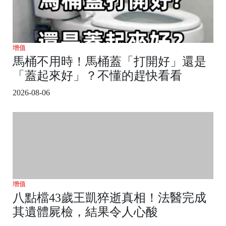
增值
馬桶不用時！馬桶蓋「打開好」還是
「蓋起來好」？不懂的趕快看看
2026-08-06
增值
八點檔43歲王凱猝逝真相！法醫完成
其遺體屍檢，結果令人心酸