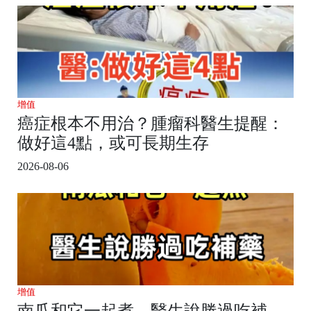
增值
癌症根本不用治？腫瘤科醫生提醒：
做好這4點，或可長期生存
2026-08-06
增值
南瓜和它一起煮，醫生說勝過吃補