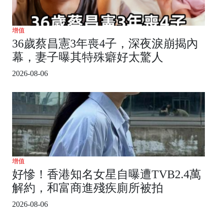
增值
36歲蔡昌憲3年喪4子，深夜淚崩揭內
幕，妻子曝其特殊癖好太驚人
2026-08-06
增值
好慘！香港知名女星自曝遭TVB2.4萬
解約，和富商進殘疾廁所被拍
2026-08-06