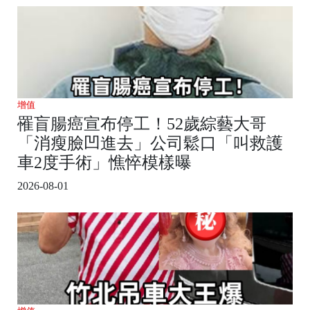
增值
罹盲腸癌宣布停工！52歲綜藝大哥
「消瘦臉凹進去」公司鬆口「叫救護
車2度手術」憔悴模樣曝
2026-08-01