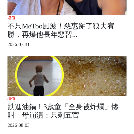
增值
不只MeToo風波！慈惠掰了狼夫宥
勝，再爆他長年惡習...
2026-07-31
增值
跌進油鍋！3歲童「全身被炸爛」慘
叫 母崩潰：只剩五官
2026-08-03