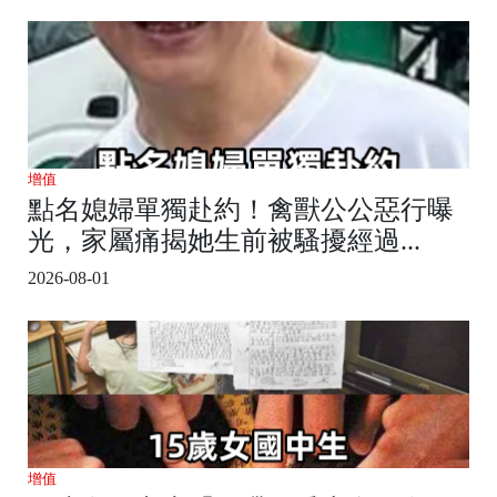
增值
點名媳婦單獨赴約！禽獸公公惡行曝
光，家屬痛揭她生前被騷擾經過...
2026-08-01
增值