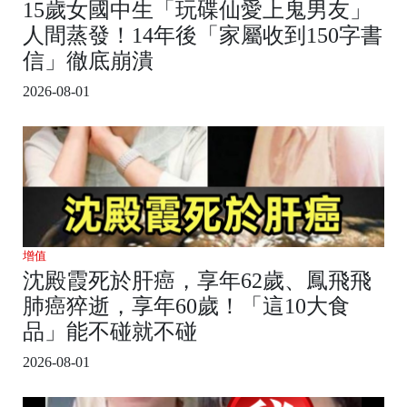
15歲女國中生「玩碟仙愛上鬼男友」
人間蒸發！14年後「家屬收到150字書
信」徹底崩潰
2026-08-01
增值
沈殿霞死於肝癌，享年62歲、鳳飛飛
肺癌猝逝，享年60歲！「這10大食
品」能不碰就不碰
2026-08-01