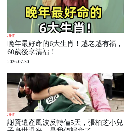
增值
晚年最好命的6大生肖！越老越有福，
60歲後享清福！
2026-07-30
增值
謝賢遺產風波反轉僅5天，張柏芝小兒
子身世曝光，是我們誤會了