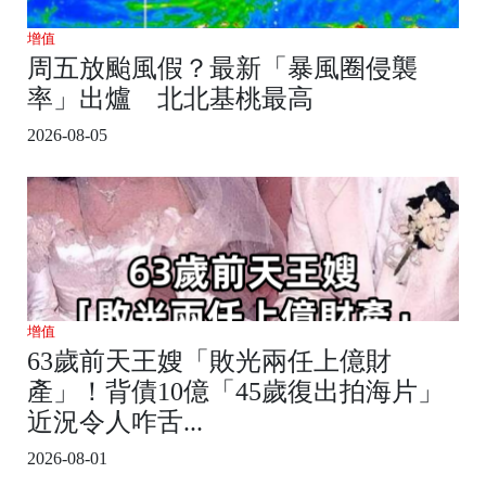
增值
周五放颱風假？最新「暴風圈侵襲
率」出爐 北北基桃最高
2026-08-05
增值
63歲前天王嫂「敗光兩任上億財
產」！背債10億「45歲復出拍海片」
近況令人咋舌...
2026-08-01