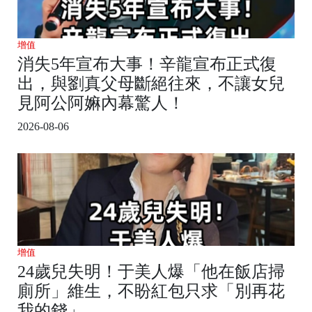
增值
消失5年宣布大事！辛龍宣布正式復
出，與劉真父母斷絕往來，不讓女兒
見阿公阿嫲內幕驚人！
2026-08-06
增值
24歲兒失明！于美人爆「他在飯店掃
廁所」維生，不盼紅包只求「別再花
我的錢」