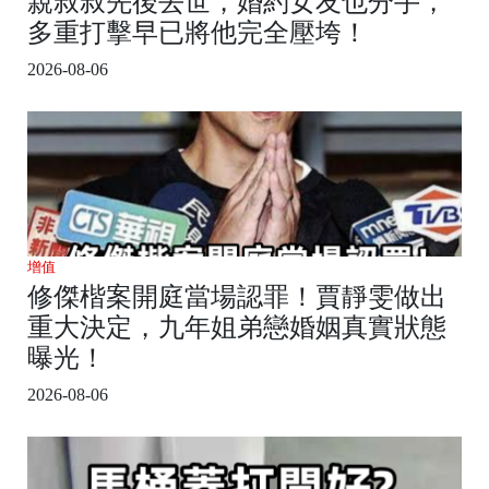
親叔叔先後去世，婚約女友也分手，
多重打擊早已將他完全壓垮！
2026-08-06
增值
修傑楷案開庭當場認罪！賈靜雯做出
重大決定，九年姐弟戀婚姻真實狀態
曝光！
2026-08-06