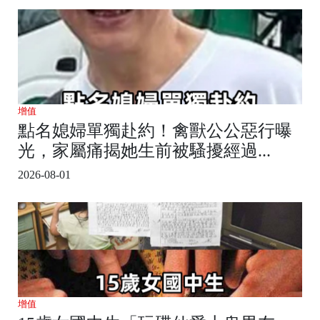
增值
點名媳婦單獨赴約！禽獸公公惡行曝
光，家屬痛揭她生前被騷擾經過...
2026-08-01
增值