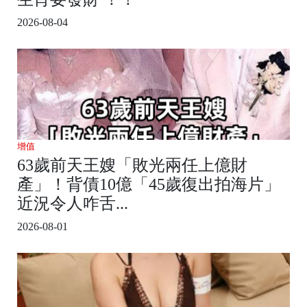
2026-08-04
增值
63歲前天王嫂「敗光兩任上億財
產」！背債10億「45歲復出拍海片」
近況令人咋舌...
2026-08-01