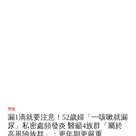
增值
漏1滴就要注意！52歲婦「一咳嗽就漏
尿」私密處頻發炎 醫籲4族群「屬於
高風險族群」：更年期更嚴重