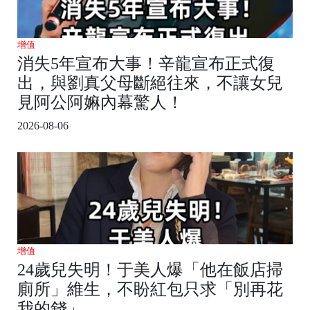
增值
消失5年宣布大事！辛龍宣布正式復
出，與劉真父母斷絕往來，不讓女兒
見阿公阿嫲內幕驚人！
2026-08-06
增值
24歲兒失明！于美人爆「他在飯店掃
廁所」維生，不盼紅包只求「別再花
我的錢」