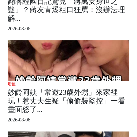
翻蔣經國日記驚見「蔣萬安身世之
謎」？蔣友青爆粗口狂罵：沒辦法理
解...
2026-08-06
增值
妙齡阿姨「常邀23歲外甥」來家裡
玩！惹丈夫生疑「偷偷裝監控」一看
畫面怒了...
2026-08-06