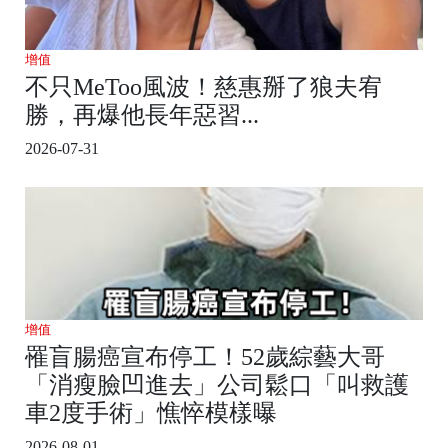
增值
不只MeToo風波！慈惠掰了狼夫宥
勝，再爆他長年惡習...
2026-07-31
增值
罹盲腸癌宣布停工！52歲綜藝大哥
「消瘦臉凹進去」公司鬆口「叫救護
車2度手術」憔悴模樣曝
2026-08-01