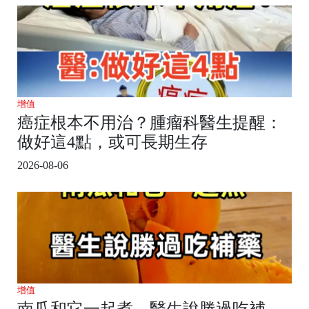
增值
癌症根本不用治？腫瘤科醫生提醒：
做好這4點，或可長期生存
2026-08-06
增值
南瓜和它一起煮，醫生說勝過吃補