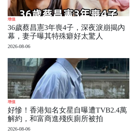
增值
36歲蔡昌憲3年喪4子，深夜淚崩揭內
幕，妻子曝其特殊癖好太驚人
2026-08-06
增值
好慘！香港知名女星自曝遭TVB2.4萬
解約，和富商進殘疾廁所被拍
2026-08-06