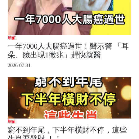
增值
一年7000人大腸癌過世！醫示警 「耳
朵、臉出現1徵兆」趕快就醫
2026-07-31
增值
窮不到年尾，下半年橫財不停，這些
生肖要發財 ！！