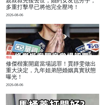
親叔叔先後去世，婚約女友也分手，
多重打擊早已將他完全壓垮！
2026-08-06
增值
修傑楷案開庭當場認罪！賈靜雯做出
重大決定，九年姐弟戀婚姻真實狀態
曝光！
2026-08-06