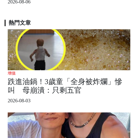
2026-08-06
熱門文章
增值
跌進油鍋！3歲童「全身被炸爛」慘
叫 母崩潰：只剩五官
2026-08-03