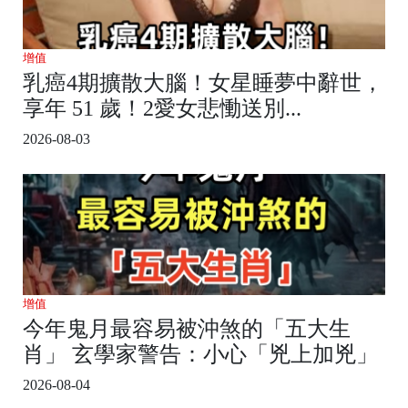
增值
乳癌4期擴散大腦！女星睡夢中辭世，
享年 51 歲！2愛女悲慟送別...
2026-08-03
增值
今年鬼月最容易被沖煞的「五大生
肖」 玄學家警告：小心「兇上加兇」
2026-08-04