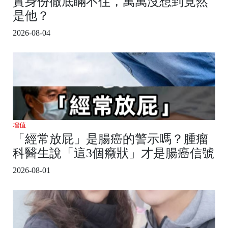
實身份徹底瞞不住，萬萬沒想到竟然
是他？
2026-08-04
增值
「經常放屁」是腸癌的警示嗎？腫瘤
科醫生說「這3個癥狀」才是腸癌信號
2026-08-01