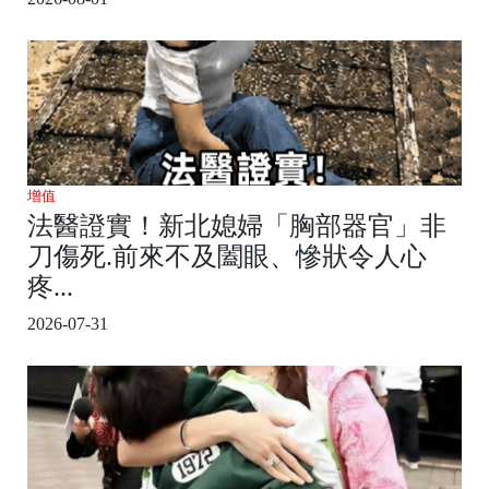
增值
法醫證實！新北媳婦「胸部器官」非
刀傷死.前來不及闔眼、慘狀令人心
疼...
2026-07-31