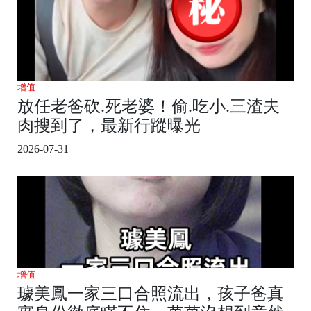
增值
放任老爸砍.死老婆！偷.吃小.三渣夫
肉搜到了，最新行蹤曝光
2026-07-31
增值
璩美鳳一家三口合照流出，孩子爸真