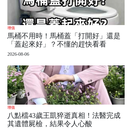
增值
馬桶不用時！馬桶蓋「打開好」還是
「蓋起來好」？不懂的趕快看看
2026-08-06
增值
八點檔43歲王凱猝逝真相！法醫完成
其遺體屍檢，結果令人心酸