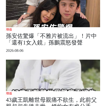
增值
孫安佐驚爆「不雅片被流出」！片中
「還有1女入鏡」孫鵬震怒發聲
2026-08-06
增值
43歲王凱離世母親痛不欲生，此前父