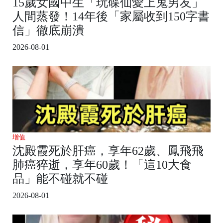
15歲女國中生「玩碟仙愛上鬼男友」
人間蒸發！14年後「家屬收到150字書
信」徹底崩潰
2026-08-01
增值
沈殿霞死於肝癌，享年62歲、鳳飛飛
肺癌猝逝，享年60歲！「這10大食
品」能不碰就不碰
2026-08-01