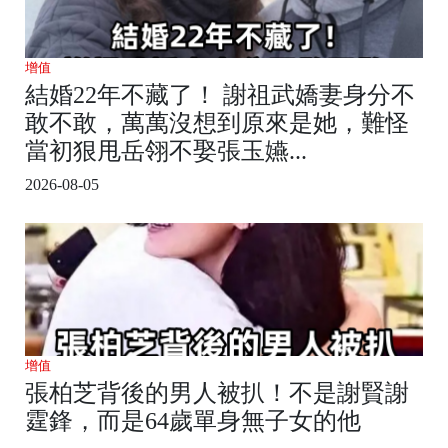
增值
結婚22年不藏了！ 謝祖武嬌妻身分不
敢不敢，萬萬沒想到原來是她，難怪
當初狠甩岳翎不娶張玉嬿...
2026-08-05
增值
張柏芝背後的男人被扒！不是謝賢謝
霆鋒，而是64歲單身無子女的他