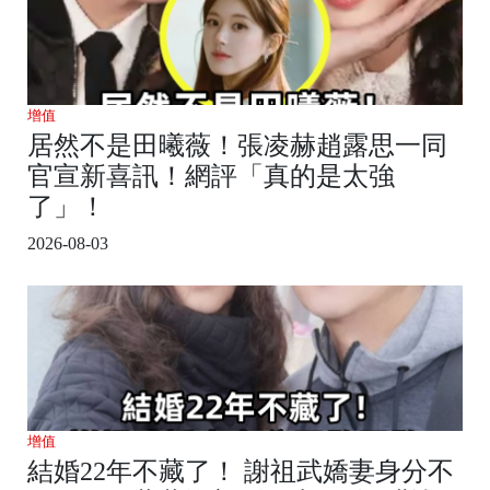
增值
居然不是田曦薇！張凌赫趙露思一同
官宣新喜訊！網評「真的是太強
了」！
2026-08-03
增值
結婚22年不藏了！ 謝祖武嬌妻身分不