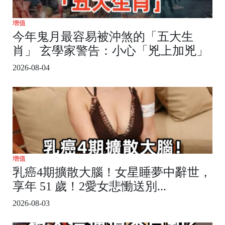
增值
今年鬼月最容易被沖煞的「五大生
肖」 玄學家警告：小心「兇上加兇」
2026-08-04
增值
乳癌4期擴散大腦！女星睡夢中辭世，
享年 51 歲！2愛女悲慟送別...
2026-08-03