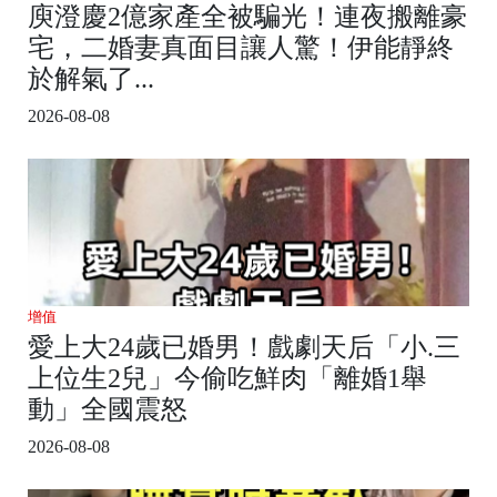
庾澄慶2億家產全被騙光！連夜搬離豪
宅，二婚妻真面目讓人驚！伊能靜終
於解氣了...
2026-08-08
增值
愛上大24歲已婚男！戲劇天后「小.三
上位生2兒」今偷吃鮮肉「離婚1舉
動」全國震怒
2026-08-08