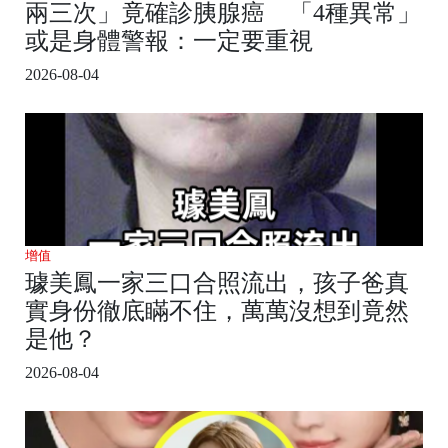
兩三次」竟確診胰腺癌 「4種異常」
或是身體警報：一定要重視
2026-08-04
增值
璩美鳳一家三口合照流出，孩子爸真
實身份徹底瞞不住，萬萬沒想到竟然
是他？
2026-08-04