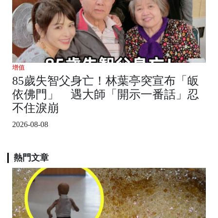
增值
85歲失智父身亡！林葉亭突宣布「皈
依佛門」 遇大師「開示一番話」忍
不住淚崩
2026-08-08
熱門文章