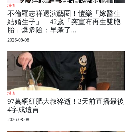
增值
不倫羅志祥退演藝圈！愷樂「嫁醫生
結婚生子」 42歲「突宣布再生雙胞
胎」爆危險：早產了...
2026-08-08
增值
97萬網紅肥大叔猝逝！3天前直播最後
4字成遺言
2026-08-08