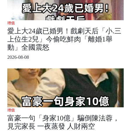
增值
愛上大24歲已婚男！戲劇天后「小.三
上位生2兒」今偷吃鮮肉「離婚1舉
動」全國震怒
2026-08-08
增值
富豪一句「身家10億」騙倒陳法蓉，
見完家長 一夜蒸發 人財兩空