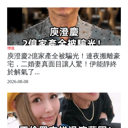
增值
庾澄慶2億家產全被騙光！連夜搬離豪
宅，二婚妻真面目讓人驚！伊能靜終
於解氣了...
2026-08-08